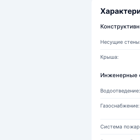
Характер
Конструктив
Несущие стены
Крыша:
Инженерные 
Водоотведение:
Газоснабжение:
Система пожар