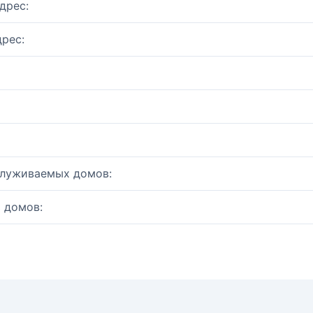
дрес:
рес:
служиваемых домов:
 домов: