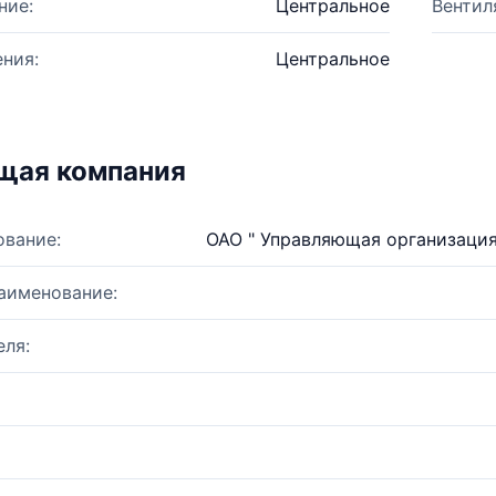
ние:
Центральное
Вентил
ния:
Центральное
щая компания
ование:
ОАО " Управляющая организаци
аименование:
ля: