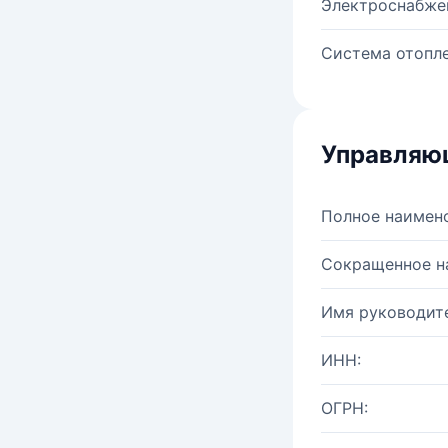
Электроснабже
Система отопле
Управляю
Полное наимен
Сокращенное н
Имя руководите
ИНН:
ОГРН: