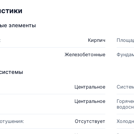
истики
ные элементы
:
Кирпич
Площад
Железобетонные
Фундам
системы
Центральное
Систем
Центральное
Горяче
водосн
отушения:
Отсутствует
Холодн