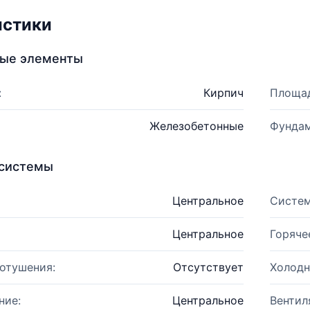
истики
ные элементы
:
Кирпич
Площад
Железобетонные
Фундам
системы
Центральное
Систем
Центральное
Горяче
отушения:
Отсутствует
Холодн
ние:
Центральное
Вентил