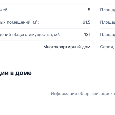
жей:
5
Площад
ых помещений, м²:
61.5
Площад
ений общего имущества, м²:
131
Площад
Многоквартирный дом
Серия,
ии в доме
Информация об организациях 