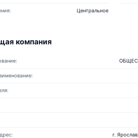
ния:
Центральное
щая компания
ование:
ОБЩЕС
аименование:
ля:
дрес:
г. Ярослав