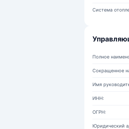
Система отопле
Управляю
Полное наимен
Сокращенное н
Имя руководите
ИНН:
ОГРН:
Юридический а