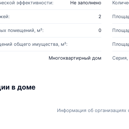
ческой эффективности:
Не заполнено
Количе
жей:
2
Площад
ых помещений, м²:
0
Площад
ений общего имущества, м²:
Площад
Многоквартирный дом
Серия,
ии в доме
Информация об организациях 