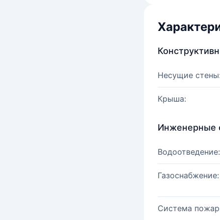
Характер
Конструктив
Несущие стены
Крыша:
Инженерные 
Водоотведение:
Газоснабжение:
Система пожар