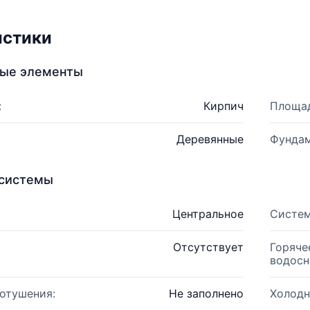
истики
ные элементы
:
Кирпич
Площад
Деревянные
Фундам
системы
Центральное
Систем
Отсутствует
Горяче
водосн
отушения:
Не заполнено
Холодн