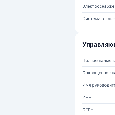
Электроснабже
Система отопле
Управляю
Полное наимен
Сокращенное н
Имя руководите
ИНН:
ОГРН: