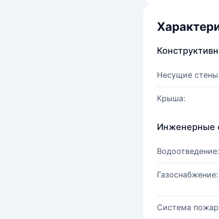
Характер
Конструктив
Несущие стены
Крыша:
Инженерные 
Водоотведение:
Газоснабжение:
Система пожар