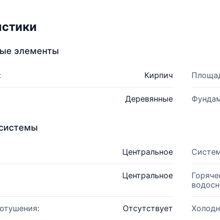
истики
ные элементы
:
Кирпич
Площад
Деревянные
Фундам
системы
Центральное
Систем
Центральное
Горяче
водосн
отушения:
Отсутствует
Холодн