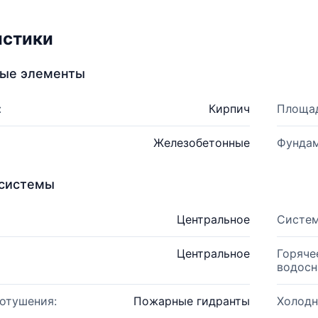
истики
ные элементы
:
Кирпич
Площад
Железобетонные
Фундам
системы
Центральное
Систем
Центральное
Горяче
водосн
отушения:
Пожарные гидранты
Холодн