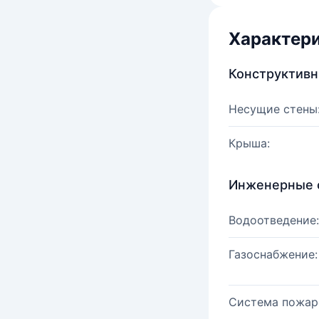
Характер
Конструктив
Несущие стены
Крыша:
Инженерные 
Водоотведение:
Газоснабжение:
Система пожар