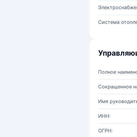
Электроснабже
Система отопле
Управляю
Полное наимен
Сокращенное н
Имя руководите
ИНН:
ОГРН: