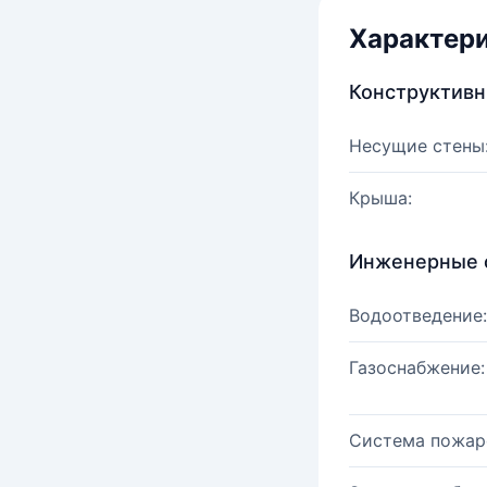
Характер
Конструктив
Несущие стены
Крыша:
Инженерные 
Водоотведение:
Газоснабжение:
Система пожар