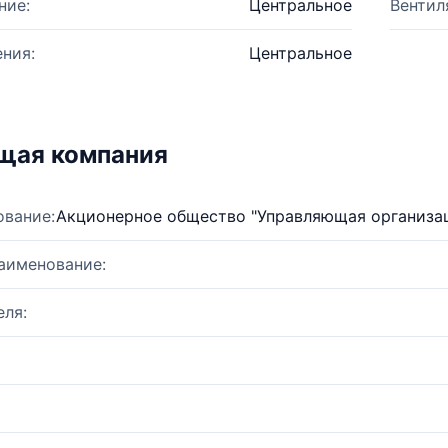
ние:
Центральное
Вентил
ния:
Центральное
щая компания
ование:
Акционерное общество "Управляющая организа
аименование:
ля: