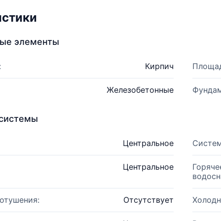
истики
ные элементы
:
Кирпич
Площад
Железобетонные
Фундам
системы
Центральное
Систем
Центральное
Горяче
водосн
отушения:
Отсутствует
Холодн