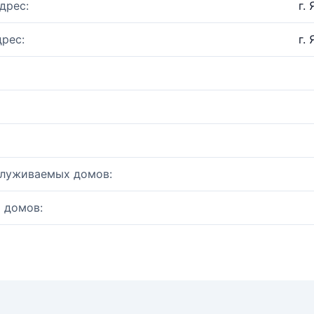
дрес:
г.
рес:
г.
служиваемых домов:
 домов: