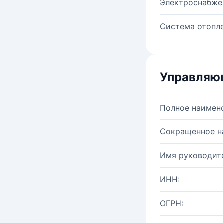
Электроснабже
Система отопле
Управляю
Полное наимен
Сокращенное н
Имя руководите
ИНН:
ОГРН: