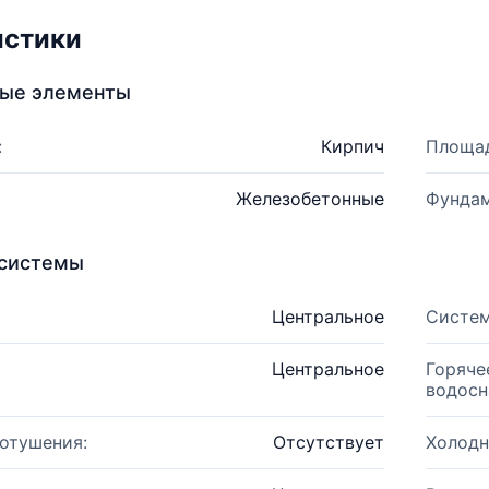
истики
ные элементы
:
Кирпич
Площад
Железобетонные
Фундам
системы
Центральное
Систем
Центральное
Горяче
водосн
отушения:
Отсутствует
Холодн