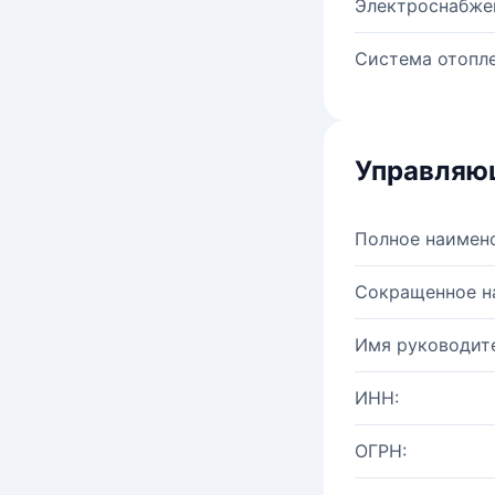
Электроснабже
Система отопле
Управляю
Полное наимен
Сокращенное н
Имя руководите
ИНН:
ОГРН: