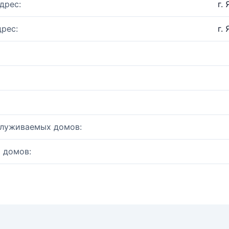
дрес:
г.
рес:
г.
служиваемых домов:
 домов: