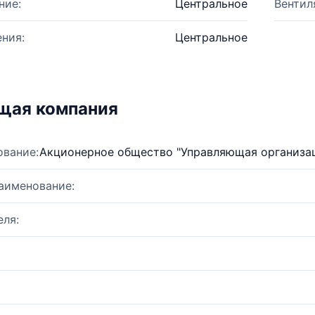
ние:
Центральное
Вентил
ния:
Центральное
щая компания
ование:
Акционерное общество "Управляющая организа
аименование:
ля: