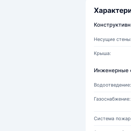
Характер
Конструктив
Несущие стены
Крыша:
Инженерные 
Водоотведение:
Газоснабжение:
Система пожар