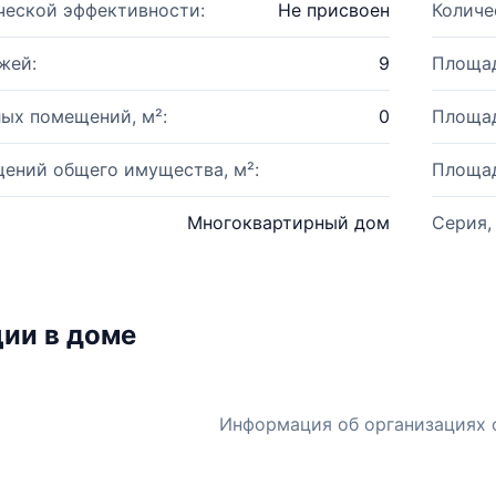
ческой эффективности:
Не присвоен
Количе
жей:
9
Площад
ых помещений, м²:
0
Площад
ений общего имущества, м²:
Площад
Многоквартирный дом
Серия,
ии в доме
Информация об организациях 