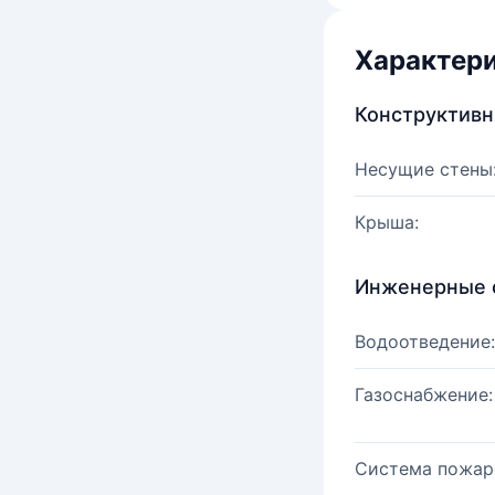
Характер
Конструктив
Несущие стены
Крыша:
Инженерные 
Водоотведение:
Газоснабжение:
Система пожар