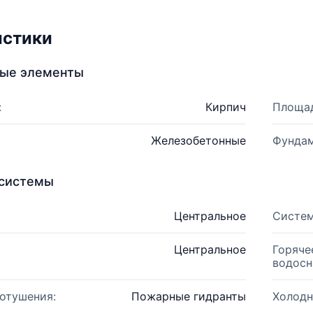
истики
ные элементы
:
Кирпич
Площад
Железобетонные
Фундам
системы
Центральное
Систем
Центральное
Горяче
водосн
отушения:
Пожарные гидранты
Холодн