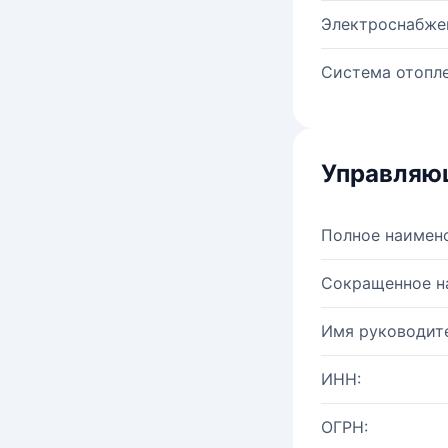
Электроснабже
Система отопле
Управляю
Полное наимен
Сокращенное н
Имя руководите
ИНН:
ОГРН: