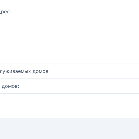
рес:
служиваемых домов:
 домов: