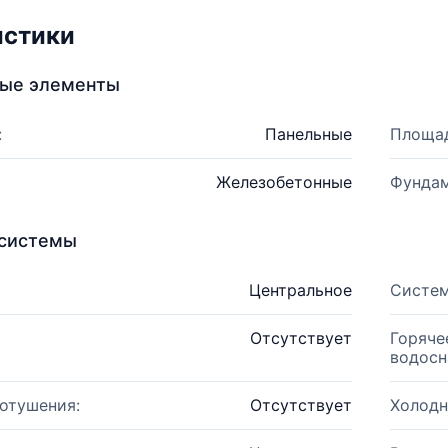
истики
ные элементы
:
Панельные
Площад
Железобетонные
Фундам
системы
Центральное
Систем
Отсутствует
Горяче
водосн
отушения:
Отсутствует
Холодн