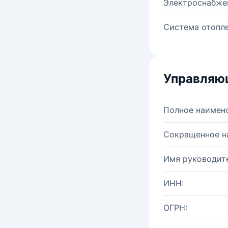
Электроснабже
Система отопле
Управляю
Полное наимен
Сокращенное н
Имя руководите
ИНН:
ОГРН: