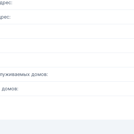
дрес:
рес:
служиваемых домов:
 домов: