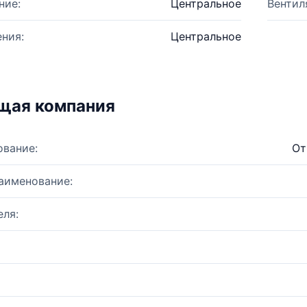
ние:
Центральное
Вентил
ния:
Центральное
щая компания
ование:
От
аименование:
ля: