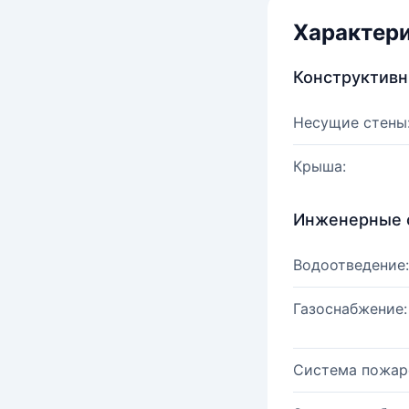
Характер
Конструктив
Несущие стены
Крыша:
Инженерные 
Водоотведение:
Газоснабжение:
Система пожар