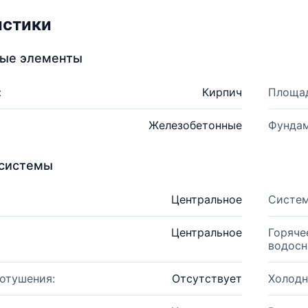
истики
ные элементы
:
Кирпич
Площад
Железобетонные
Фундам
системы
Центральное
Систем
Центральное
Горяче
водосн
отушения:
Отсутствует
Холодн