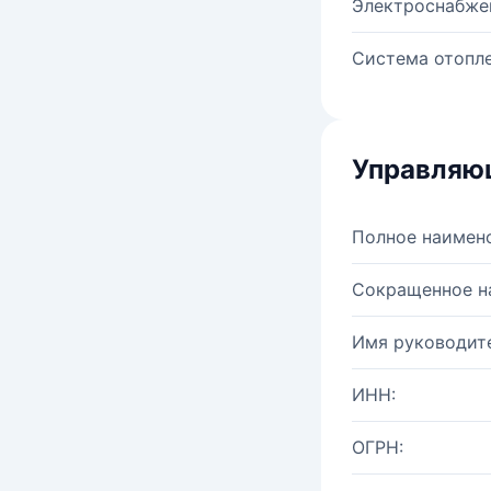
Электроснабже
Система отопле
Управляю
Полное наимен
Сокращенное н
Имя руководите
ИНН:
ОГРН: