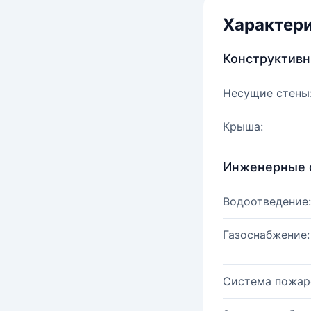
Характер
Конструктив
Несущие стены
Крыша:
Инженерные 
Водоотведение:
Газоснабжение:
Система пожар