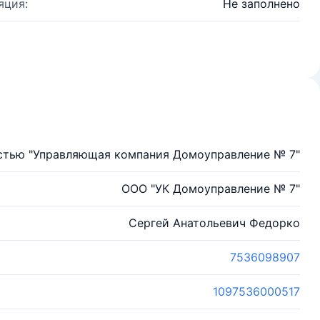
яция:
Не заполнено
стью "Управляющая компания Домоуправление № 7"
ООО "УК Домоуправление № 7"
Сергей Анатольевич Федорко
7536098907
1097536000517