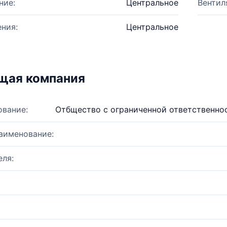
ние:
Центральное
Вентил
ния:
Центральное
щая компания
ование:
Отбщество с ограниченной ответственно
аименование:
ля: