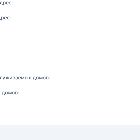
дрес:
рес:
служиваемых домов:
 домов: