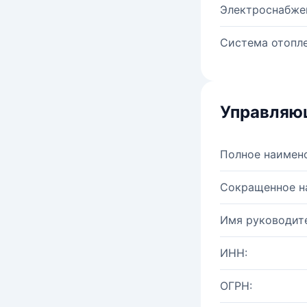
Электроснабже
Система отопле
Управляю
Полное наимен
Сокращенное н
Имя руководите
ИНН:
ОГРН: