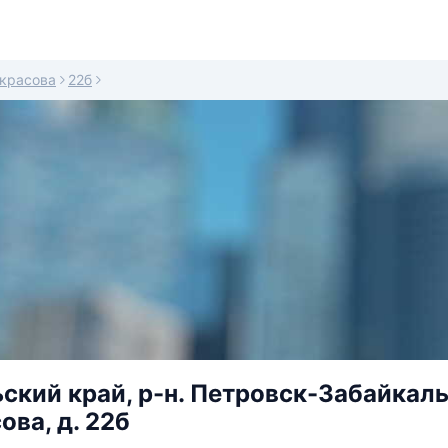
красова
22б
ский край, р-н. Петровск-Забайкаль
ова, д. 22б