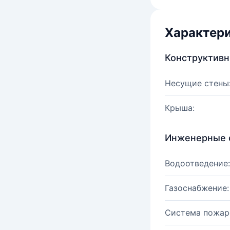
Характер
Конструктив
Несущие стены
Крыша:
Инженерные 
Водоотведение:
Газоснабжение:
Система пожар