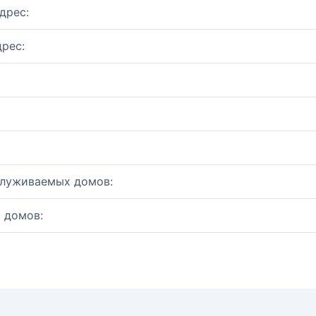
дрес:
рес:
служиваемых домов:
 домов: