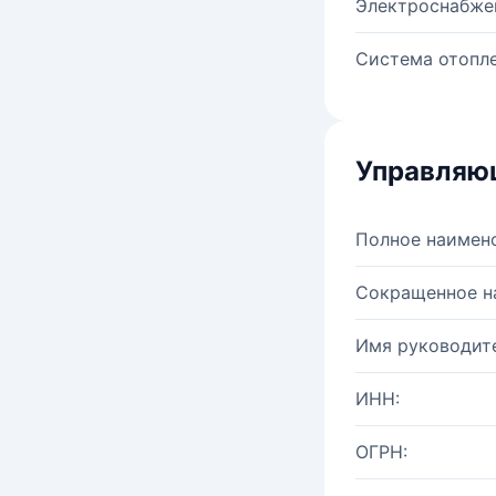
Электроснабже
Система отопле
Управляю
Полное наимен
Сокращенное н
Имя руководите
ИНН:
ОГРН: