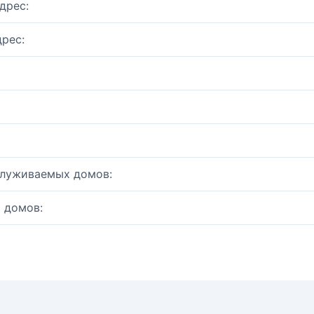
дрес:
рес:
служиваемых домов:
 домов: