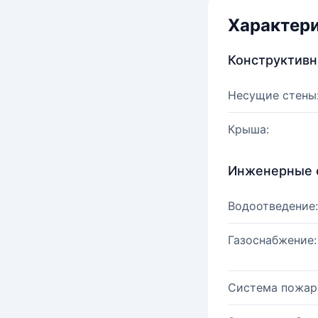
Характер
Конструктив
Несущие стены
Крыша:
Инженерные 
Водоотведение:
Газоснабжение:
Система пожар