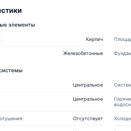
истики
ные элементы
:
Кирпич
Площад
Железобетонные
Фундам
системы
Центральное
Систем
Центральное
Горяче
водосн
отушения:
Отсутствует
Холодн