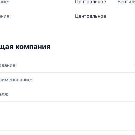
ние:
Центральное
Вентил
ния:
Центральное
щая компания
ование:
аименование:
ля: