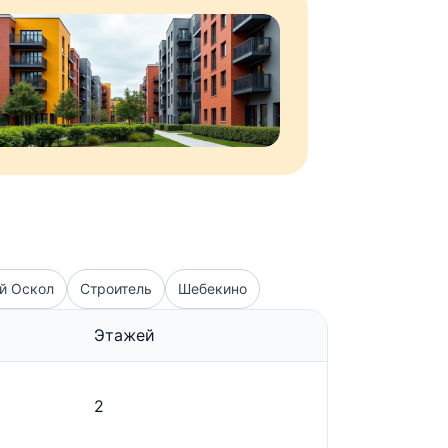
й Оскол
Строитель
Шебекино
Этажей
2