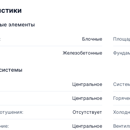
истики
ные элементы
:
Блочные
Площад
Железобетонные
Фундам
системы
Центральное
Систем
Центральное
Горяче
отушения:
Отсутствует
Холодн
ние:
Центральное
Вентил