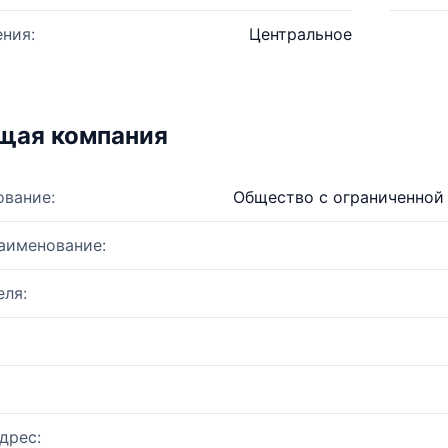
ния:
Центральное
щая компания
ование:
Общество с ограниченной
аименование:
ля:
дрес: