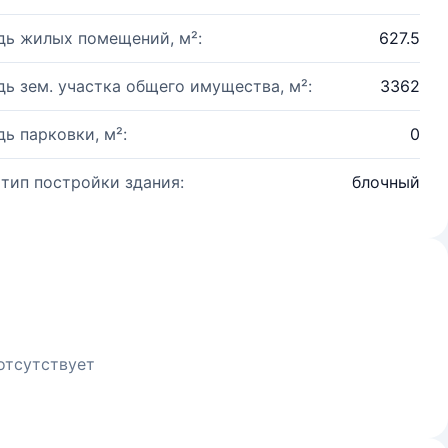
ь жилых помещений, м²:
627.5
ь зем. участка общего имущества, м²:
3362
ь парковки, м²:
0
 тип постройки здания:
блочный
отсутствует