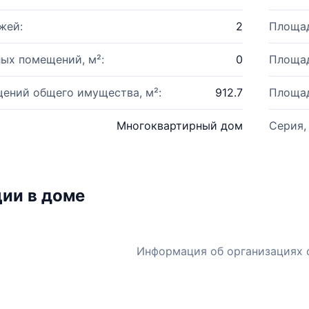
жей:
2
Площад
ых помещений, м²:
0
Площад
ений общего имущества, м²:
912.7
Площад
Многоквартирный дом
Серия,
ии в доме
Информация об организациях 