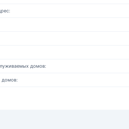
рес:
служиваемых домов:
 домов: