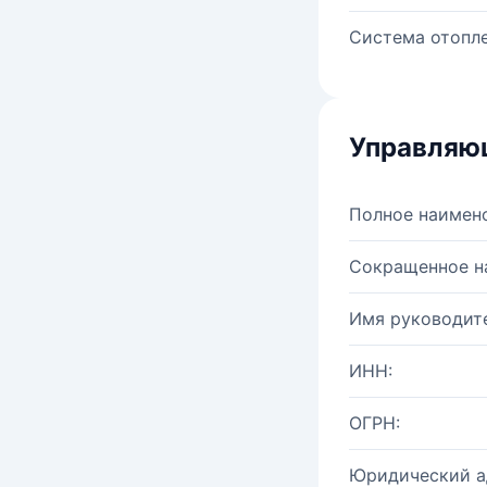
Система отопле
Управляю
Полное наимен
Сокращенное н
Имя руководите
ИНН:
ОГРН:
Юридический а