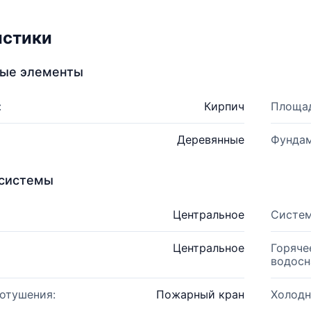
истики
ные элементы
:
Кирпич
Площад
Деревянные
Фундам
системы
Центральное
Систем
Центральное
Горяче
водосн
отушения:
Пожарный кран
Холодн