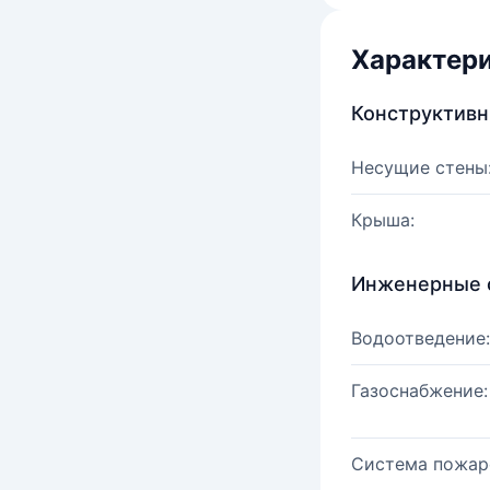
Характер
Конструктив
Несущие стены
Крыша:
Инженерные 
Водоотведение:
Газоснабжение:
Система пожар