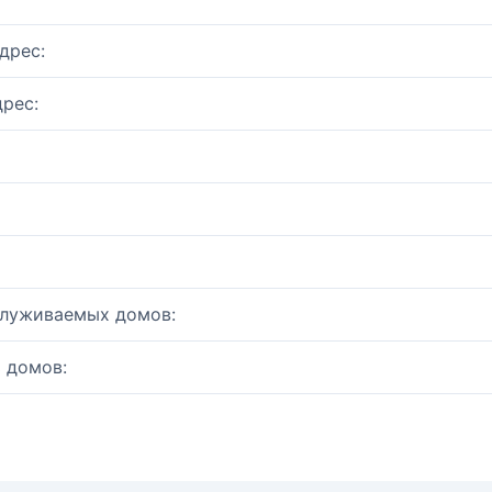
дрес:
рес:
служиваемых домов:
 домов: