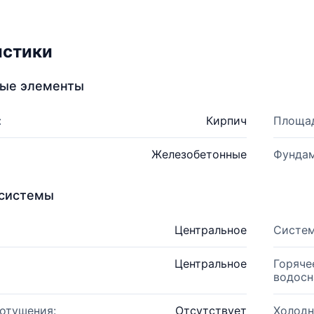
истики
ные элементы
:
Кирпич
Площад
Железобетонные
Фундам
системы
Центральное
Систем
Центральное
Горяче
водосн
отушения:
Отсутствует
Холодн