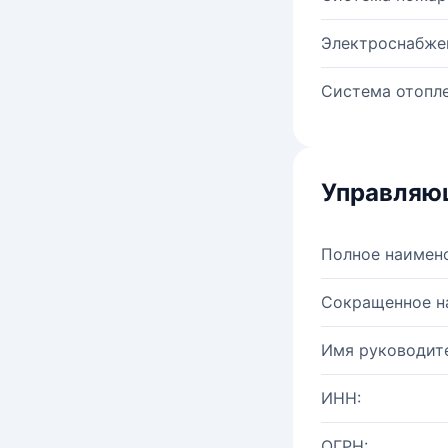
Электроснабже
Система отопле
Управляю
Полное наимен
Сокращенное н
Имя руководите
ИНН:
ОГРН: