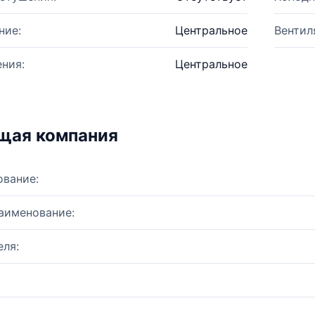
ние:
Центральное
Вентил
ния:
Центральное
щая компания
ование:
аименование:
ля: