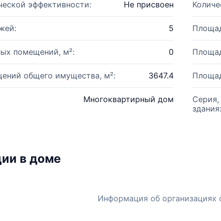
ческой эффективности:
Не присвоен
Количе
жей:
5
Площад
ых помещений, м²:
0
Площад
ений общего имущества, м²:
3647.4
Площад
Многоквартирный дом
Серия,
здания
ии в доме
Информация об организациях 