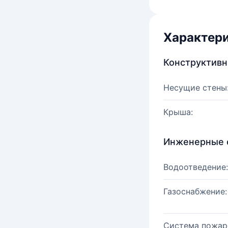
Характер
Конструктив
Несущие стены
Крыша:
Инженерные 
Водоотведение:
Газоснабжение:
Система пожар