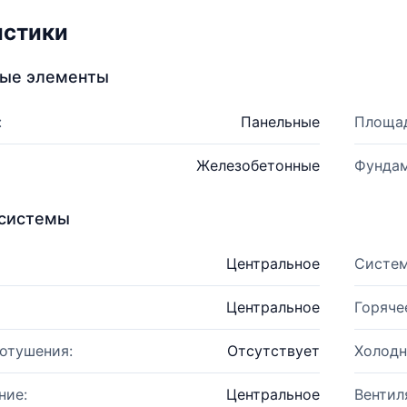
истики
ные элементы
:
Панельные
Площад
Железобетонные
Фундам
системы
Центральное
Систем
Центральное
Горяче
отушения:
Отсутствует
Холодн
ние:
Центральное
Вентил