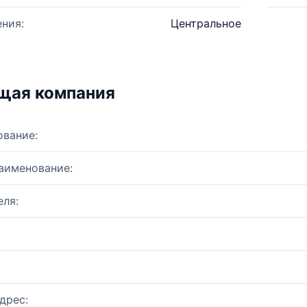
ния:
Центральное
щая компания
ование:
аименование:
ля:
дрес: