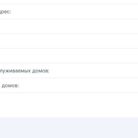
рес:
служиваемых домов:
 домов: