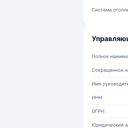
Система отопле
Управляю
Полное наимен
Сокращенное н
Имя руководите
ИНН:
ОГРН:
Юридический а