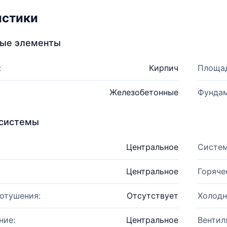
истики
ные элементы
:
Кирпич
Площад
Железобетонные
Фундам
системы
Центральное
Систем
Центральное
Горяче
отушения:
Отсутствует
Холодн
ние:
Центральное
Вентил