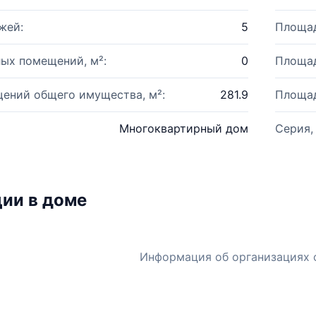
жей:
5
Площад
ых помещений, м²:
0
Площад
ений общего имущества, м²:
281.9
Площад
Многоквартирный дом
Серия,
ии в доме
Информация об организациях 