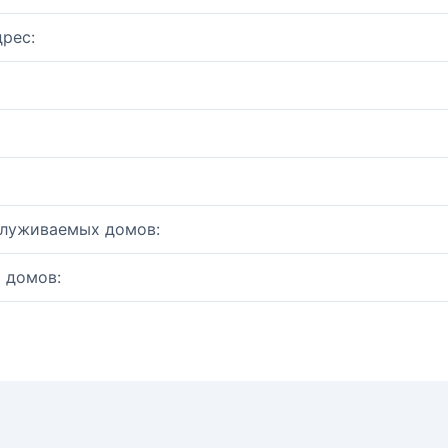
рес:
служиваемых домов:
 домов: