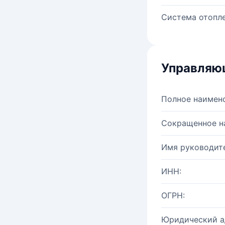
Система отопле
Управляю
Полное наимен
Сокращенное н
Имя руководите
ИНН:
ОГРН:
Юридический а