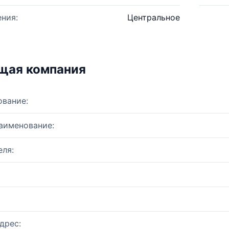
ния:
Центральное
щая компания
ование:
аименование:
ля:
дрес: