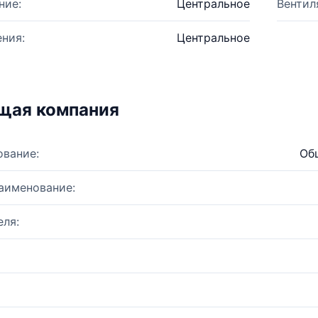
ние:
Центральное
Вентил
ния:
Центральное
щая компания
ование:
Об
аименование:
ля: