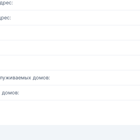
дрес:
рес:
служиваемых домов:
 домов: