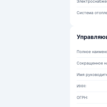
Электроснабже
Система отопле
Управляю
Полное наимен
Сокращенное н
Имя руководите
ИНН:
ОГРН: