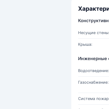
Характер
Конструктив
Несущие стены
Крыша:
Инженерные 
Водоотведение:
Газоснабжение:
Система пожар