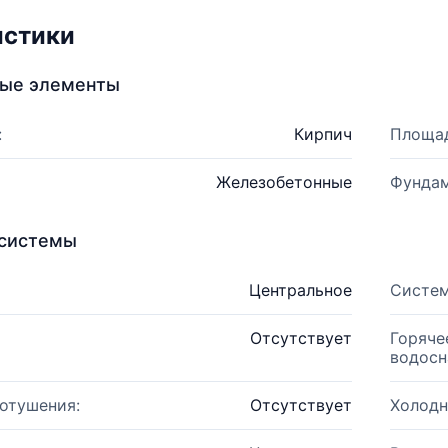
истики
ные элементы
:
Кирпич
Площад
Железобетонные
Фундам
системы
Центральное
Систем
Отсутствует
Горяче
водосн
отушения:
Отсутствует
Холодн