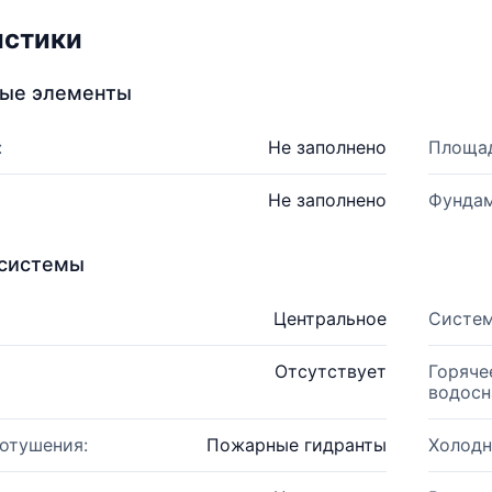
истики
ные элементы
:
Не заполнено
Площад
Не заполнено
Фундам
системы
Центральное
Систем
Отсутствует
Горяче
водосн
отушения:
Пожарные гидранты
Холодн