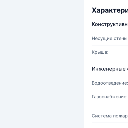
Характер
Конструктив
Несущие стены
Крыша:
Инженерные 
Водоотведение:
Газоснабжение:
Система пожар