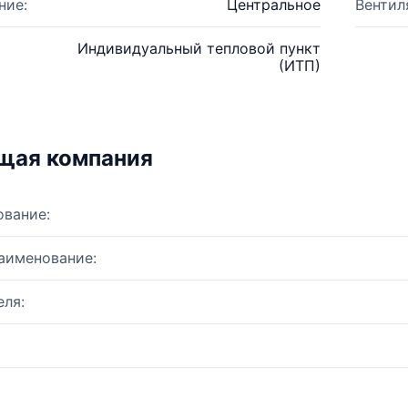
ние:
Центральное
Вентил
Индивидуальный тепловой пункт
(ИТП)
щая компания
ование:
аименование:
ля: