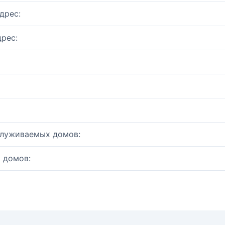
дрес:
рес:
служиваемых домов:
 домов: