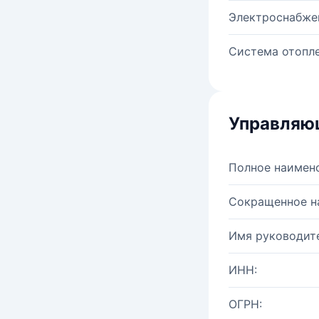
Электроснабже
Система отопле
Управляю
Полное наимен
Сокращенное н
Имя руководите
ИНН:
ОГРН: