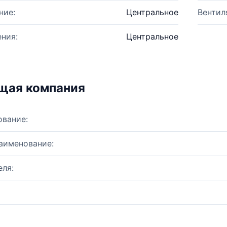
ние:
Центральное
Вентил
ния:
Центральное
щая компания
ование:
аименование:
ля: