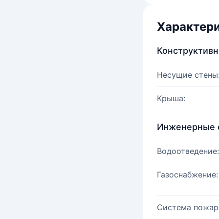
Характер
Конструктив
Несущие стены
Крыша:
Инженерные 
Водоотведение:
Газоснабжение:
Система пожар