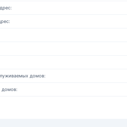
дрес:
рес:
служиваемых домов:
 домов: