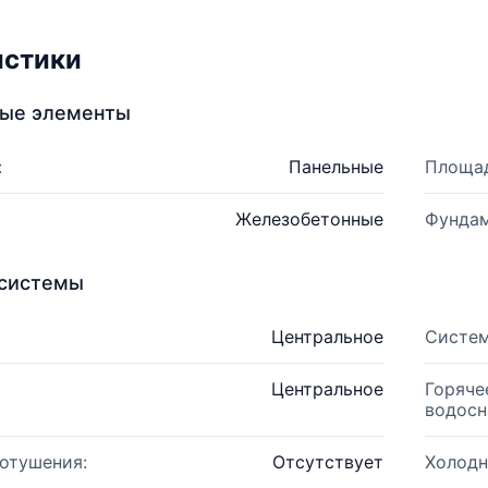
истики
ные элементы
:
Панельные
Площад
Железобетонные
Фундам
системы
Центральное
Систем
Центральное
Горяче
водосн
отушения:
Отсутствует
Холодн