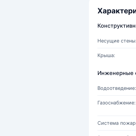
Характер
Конструктив
Несущие стены
Крыша:
Инженерные 
Водоотведение:
Газоснабжение:
Система пожар