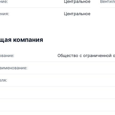
ние:
Центральное
Вентил
ния:
Центральное
щая компания
ование:
Общество с ограниченной 
аименование:
ля: