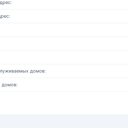
дрес:
рес:
служиваемых домов:
 домов: