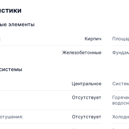
истики
ные элементы
:
Кирпич
Площад
Железобетонные
Фундам
системы
Центральное
Систем
Отсутствует
Горяче
водосн
отушения:
Отсутствует
Холодн