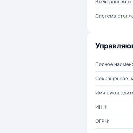
Электроснабже
Система отопле
Управляю
Полное наимен
Сокращенное н
Имя руководите
ИНН:
ОГРН: