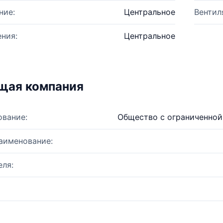
ние:
Центральное
Вентил
ния:
Центральное
щая компания
ование:
Общество с ограниченной
аименование:
ля: