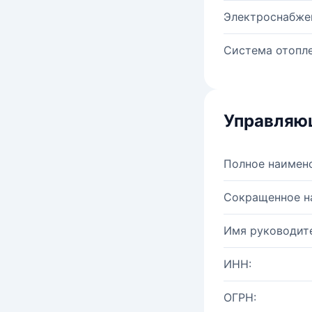
Электроснабже
Система отопле
Управляю
Полное наимен
Сокращенное н
Имя руководите
ИНН:
ОГРН: