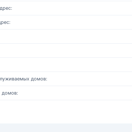
дрес:
рес:
служиваемых домов:
 домов: