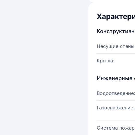
Характер
Конструктив
Несущие стены
Крыша:
Инженерные 
Водоотведение:
Газоснабжение:
Система пожар