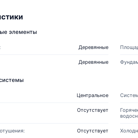
истики
ные элементы
:
Деревянные
Площад
Деревянные
Фундам
системы
Центральное
Систем
Отсутствует
Горяче
водосн
отушения:
Отсутствует
Холодн