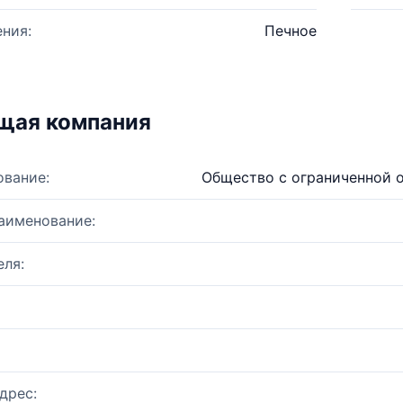
ния:
Печное
щая компания
ование:
Общество с ограниченной 
аименование:
ля:
дрес: