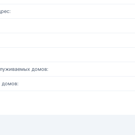
рес:
служиваемых домов:
 домов: