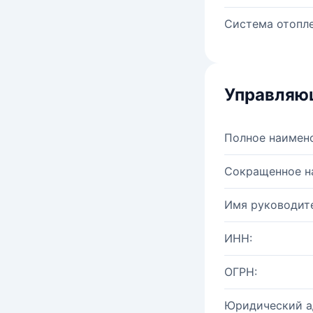
Система отопле
Управляю
Полное наимен
Сокращенное н
Имя руководите
ИНН:
ОГРН:
Юридический а