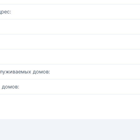
рес:
служиваемых домов:
 домов: