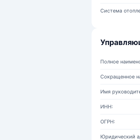
Система отопле
Управляю
Полное наимен
Сокращенное н
Имя руководите
ИНН:
ОГРН:
Юридический а