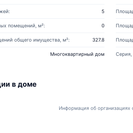
жей:
5
Площад
ых помещений, м²:
0
Площад
ений общего имущества, м²:
327.8
Площад
Многоквартирный дом
Серия,
ии в доме
Информация об организациях 