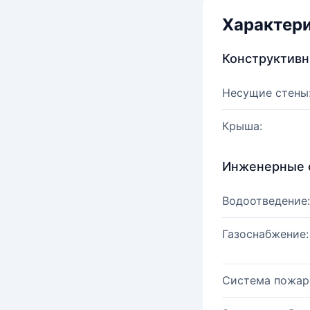
Характер
Конструктив
Несущие стены
Крыша:
Инженерные 
Водоотведение:
Газоснабжение:
Система пожар