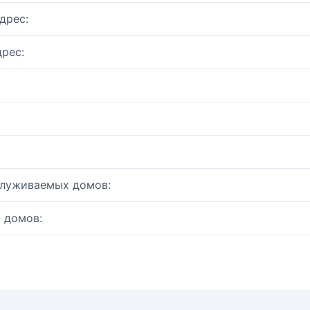
дрес:
рес:
служиваемых домов:
 домов: