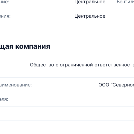
ние:
Центральное
Вентил
ния:
Центральное
щая компания
Общество с ограниченной ответственнос
аименование:
ООО "Северно
ля: