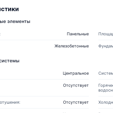
истики
ные элементы
:
Панельные
Площад
Железобетонные
Фундам
системы
Центральное
Систем
Отсутствует
Горяче
водосн
отушения:
Отсутствует
Холодн