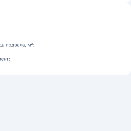
ь подвала, м²:
ент: