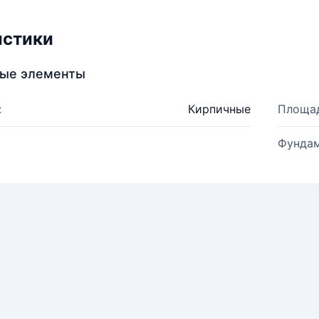
истики
ные элементы
:
Кирпичные
Площад
Фундам