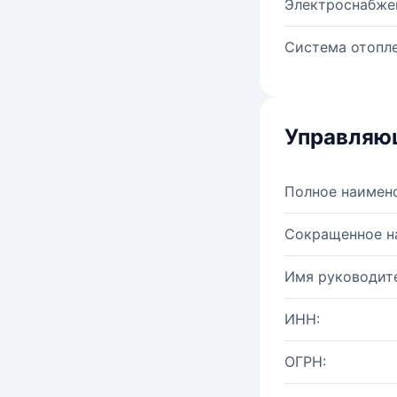
Электроснабже
Система отопле
Управляю
Полное наимен
Сокращенное н
Имя руководите
ИНН:
ОГРН: