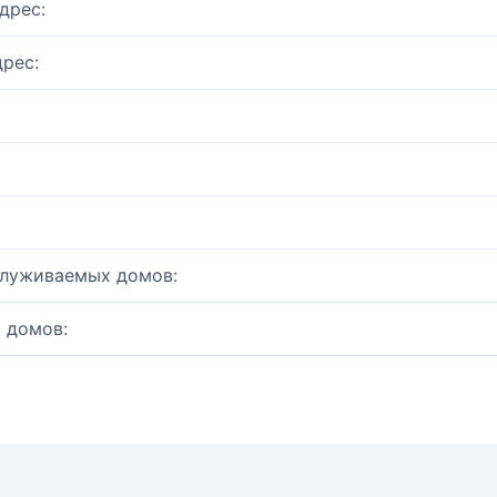
дрес:
рес:
служиваемых домов:
 домов: