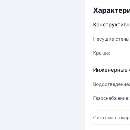
Характер
Конструктив
Несущие стены
Крыша:
Инженерные 
Водоотведение:
Газоснабжение:
Система пожар