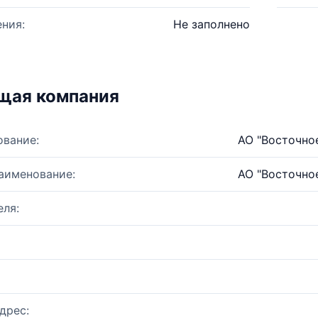
ния:
Не заполнено
щая компания
ование:
АО "Восточно
аименование:
АО "Восточно
ля:
дрес: