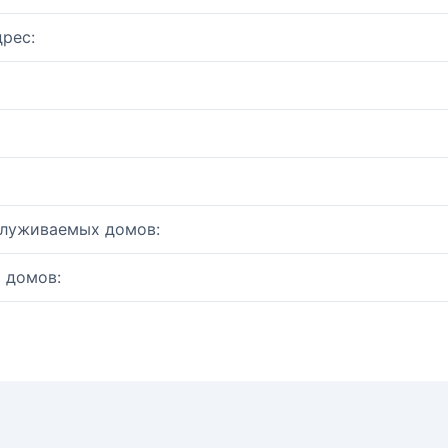
рес:
служиваемых домов:
 домов: