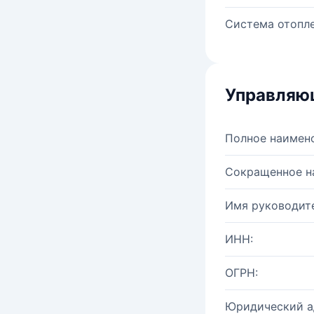
Система отопле
Управляю
Полное наимен
Сокращенное н
Имя руководите
ИНН:
ОГРН:
Юридический а