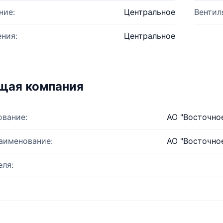
ние:
Центральное
Вентил
ния:
Центральное
щая компания
ование:
АО "Восточно
аименование:
АО "Восточно
ля: