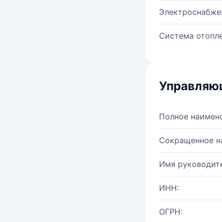
Электроснабже
Система отопле
Управляю
Полное наимен
Сокращенное н
Имя руководите
ИНН:
ОГРН: