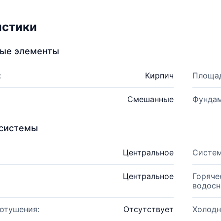
истики
ные элементы
:
Кирпич
Площад
Смешанные
Фундам
системы
Центральное
Систем
Центральное
Горяче
водосн
отушения:
Отсутствует
Холодн