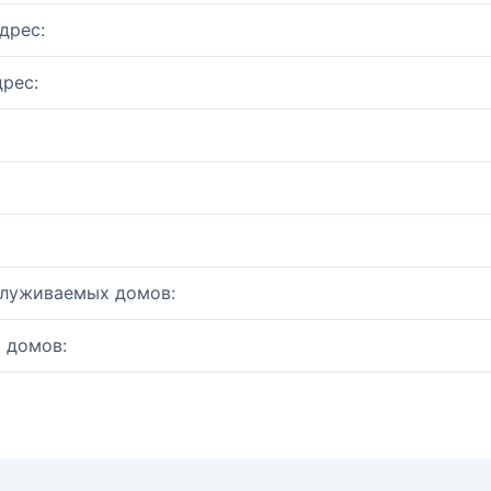
дрес:
рес:
служиваемых домов:
 домов: