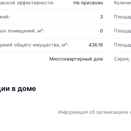
ческой эффективности:
Не присвоен
Количе
жей:
3
Площад
ых помещений, м²:
0
Площад
ений общего имущества, м²:
436.16
Площад
Многоквартирный дом
Серия,
ии в доме
Информация об организациях 