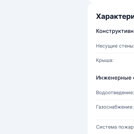
Характер
Конструктив
Несущие стены
Крыша:
Инженерные 
Водоотведение:
Газоснабжение:
Система пожар