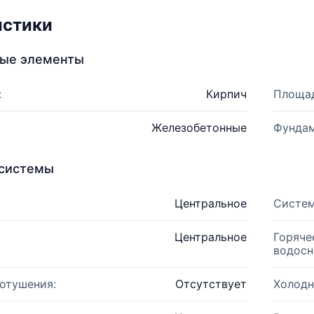
истики
ные элементы
:
Кирпич
Площад
Железобетонные
Фундам
системы
Центральное
Систем
Центральное
Горяче
водосн
отушения:
Отсутствует
Холодн