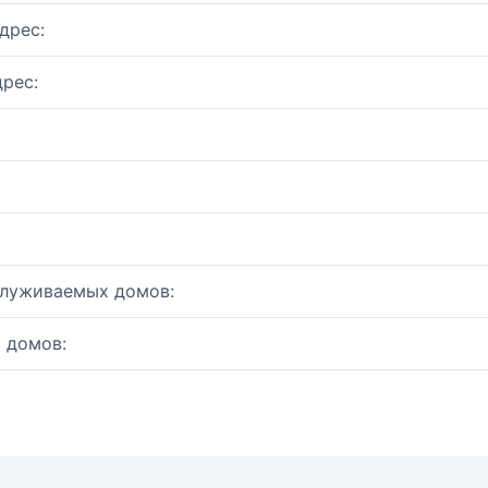
дрес:
рес:
служиваемых домов:
 домов: