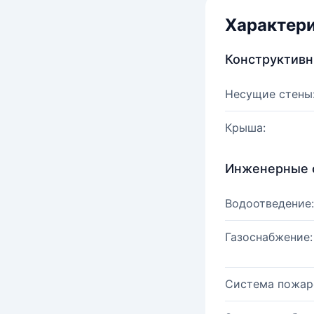
Характер
Конструктив
Несущие стены
Крыша:
Инженерные 
Водоотведение:
Газоснабжение:
Система пожар