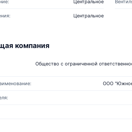
ние:
Центральное
Вентил
ния:
Центральное
щая компания
Общество с ограниченной ответственн
аименование:
ООО "Южное
ля: