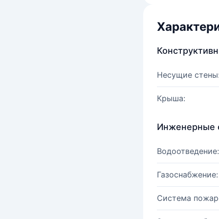
Характер
Конструктив
Несущие стены
Крыша:
Инженерные 
Водоотведение:
Газоснабжение:
Система пожар