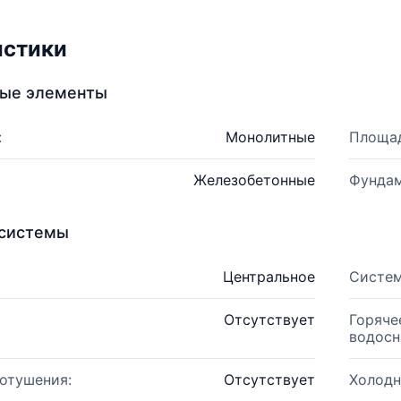
истики
ные элементы
:
Монолитные
Площад
Железобетонные
Фундам
системы
Центральное
Систем
Отсутствует
Горяче
водосн
отушения:
Отсутствует
Холодн