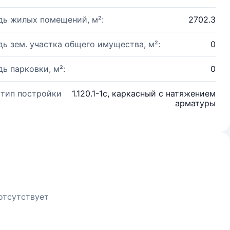
ь жилых помещений, м²:
2702.3
ь зем. участка общего имущества, м²:
0
ь парковки, м²:
0
 тип постройки
1.120.1-1с, каркасный с натяжением
:
арматуры
отсутствует