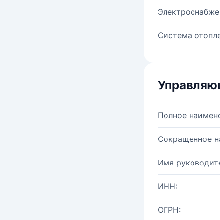
Электроснабже
Система отопле
Управляю
Полное наимен
Сокращенное н
Имя руководите
ИНН:
ОГРН: