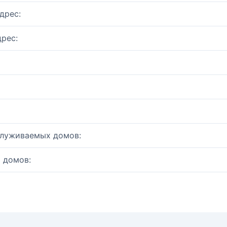
дрес:
рес:
служиваемых домов:
 домов: