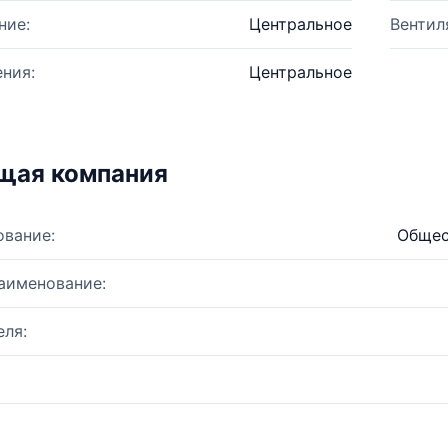
ние:
Центральное
Вентил
ния:
Центральное
щая компания
ование:
Общес
аименование:
ля: