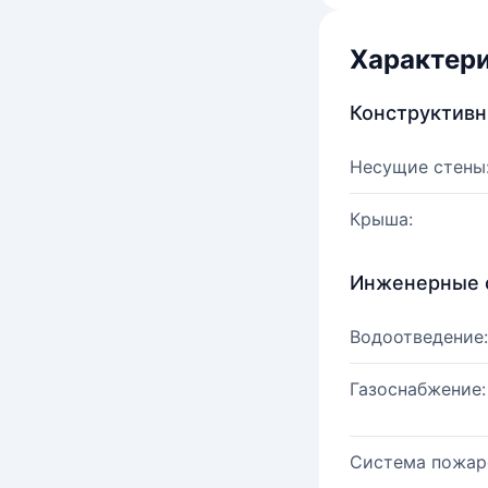
Характер
Конструктив
Несущие стены
Крыша:
Инженерные 
Водоотведение:
Газоснабжение:
Система пожар