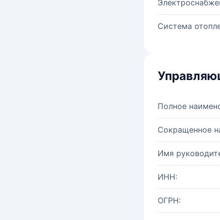
Электроснабже
Система отопле
Управляю
Полное наимен
Сокращенное н
Имя руководите
ИНН:
ОГРН: