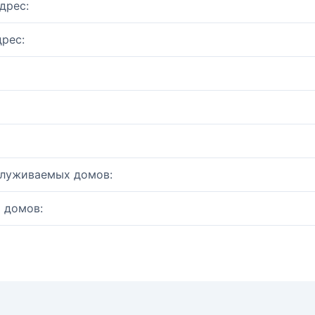
дрес:
рес:
служиваемых домов:
 домов: