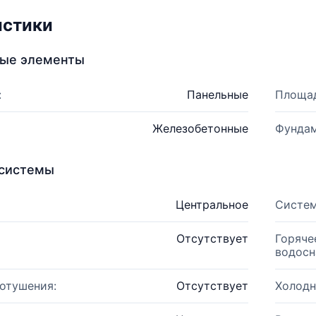
истики
ные элементы
:
Панельные
Площад
Железобетонные
Фундам
системы
Центральное
Систем
Отсутствует
Горяче
водосн
отушения:
Отсутствует
Холодн