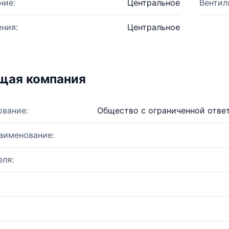
ние:
Центральное
Вентил
ния:
Центральное
щая компания
ование:
Общество с ограниченной отве
аименование:
ля: