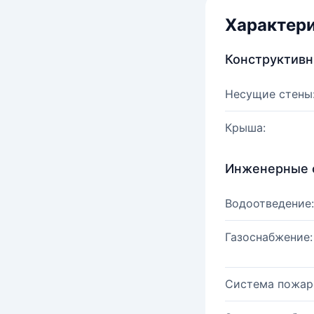
Характер
Конструктив
Несущие стены
Крыша:
Инженерные 
Водоотведение:
Газоснабжение:
Система пожар