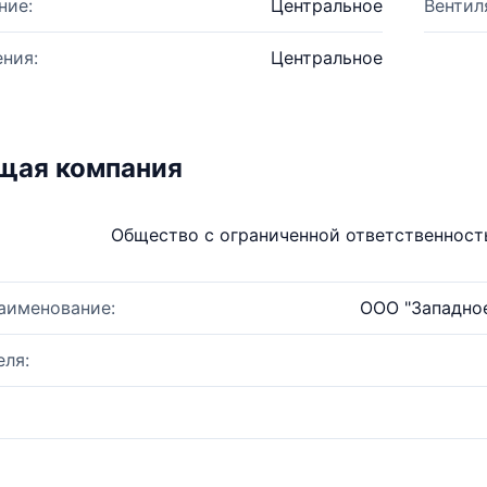
ние:
Центральное
Вентил
ния:
Центральное
щая компания
Общество с ограниченной ответственнос
аименование:
ООО "Западно
ля: