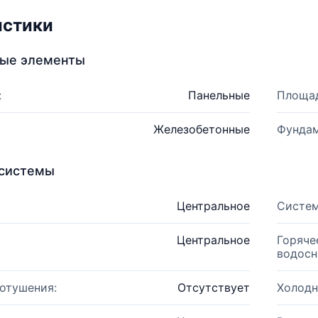
истики
ные элементы
:
Панельные
Площад
Железобетонные
Фундам
системы
Центральное
Систем
Центральное
Горяче
водосн
отушения:
Отсутствует
Холодн