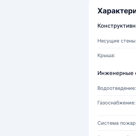
Характер
Конструктив
Несущие стены
Крыша:
Инженерные 
Водоотведение:
Газоснабжение:
Система пожар