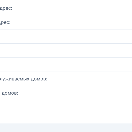
дрес:
рес:
служиваемых домов:
 домов: