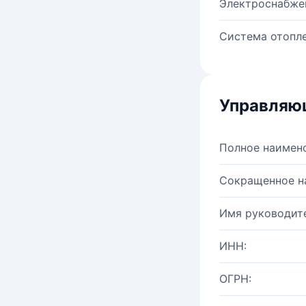
Электроснабже
Система отопле
Управляю
Полное наимен
Сокращенное н
Имя руководите
ИНН:
ОГРН: