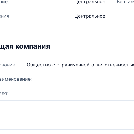
ние:
Центральное
Вентил
ния:
Центральное
щая компания
ование:
Общество с ограниченной ответственность
аименование:
ля: