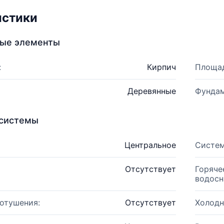
истики
ные элементы
:
Кирпич
Площад
Деревянные
Фундам
системы
Центральное
Систем
Отсутствует
Горяче
водосн
отушения:
Отсутствует
Холодн