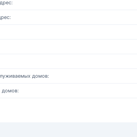
дрес:
рес:
служиваемых домов:
 домов: