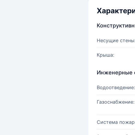
Характер
Конструктив
Несущие стены
Крыша:
Инженерные 
Водоотведение:
Газоснабжение:
Система пожар