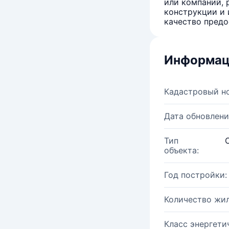
или компаний, 
конструкции и 
качество предо
Информац
Кадастровый н
Дата обновлени
Тип
объекта:
Год постройки:
Количество жи
Класс энергети