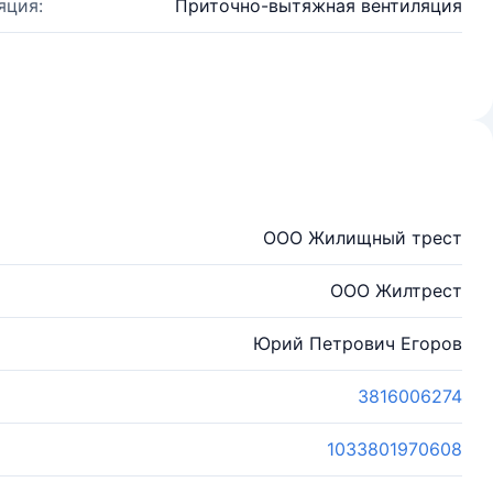
яция:
Приточно-вытяжная вентиляция
ООО Жилищный трест
ООО Жилтрест
Юрий Петрович Егоров
3816006274
1033801970608