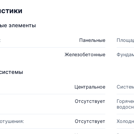
истики
ные элементы
:
Панельные
Площад
Железобетонные
Фундам
системы
Центральное
Систем
Отсутствует
Горяче
водосн
отушения:
Отсутствует
Холодн