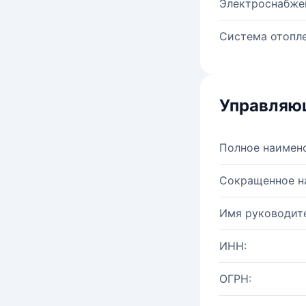
Электроснабже
Система отопле
Управляю
Полное наимен
Сокращенное н
Имя руководите
ИНН:
ОГРН: