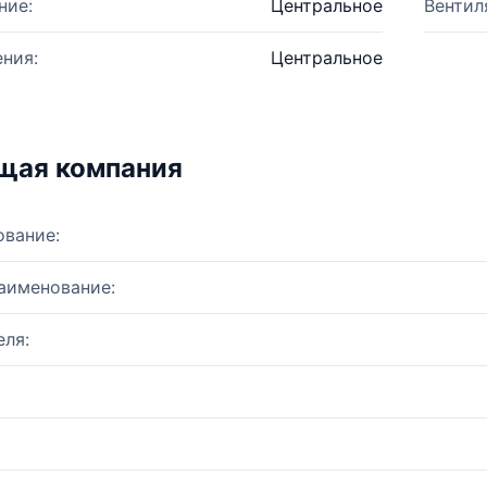
ние:
Центральное
Вентил
ния:
Центральное
щая компания
ование:
аименование:
ля: