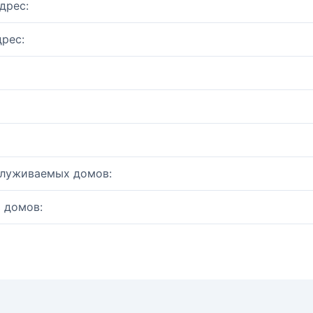
дрес:
рес:
служиваемых домов:
 домов: