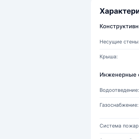
Характер
Конструктив
Несущие стены
Крыша:
Инженерные 
Водоотведение:
Газоснабжение:
Система пожар