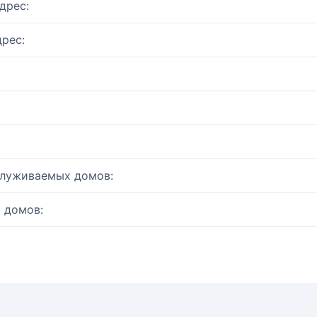
дрес:
рес:
служиваемых домов:
 домов: