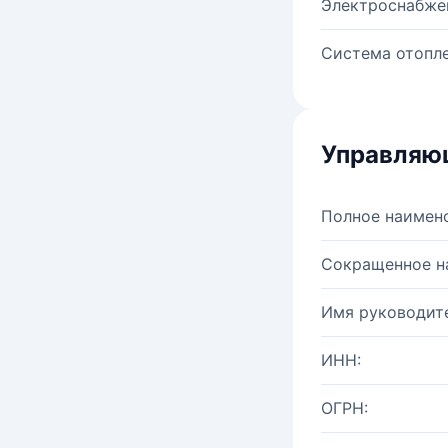
Электроснабже
Система отопле
Управляю
Полное наимен
Сокращенное н
Имя руководите
ИНН:
ОГРН: