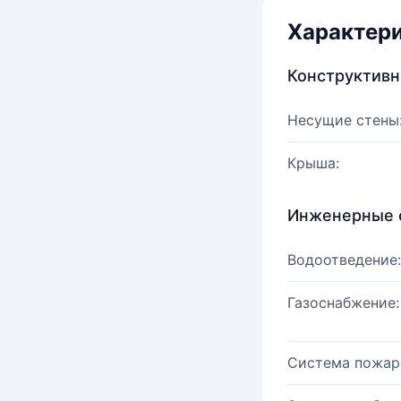
Характер
Конструктив
Несущие стены
Крыша:
Инженерные 
Водоотведение:
Газоснабжение:
Система пожар