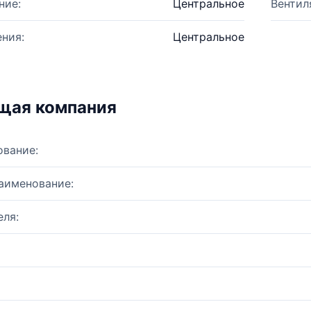
ние:
Центральное
Вентил
ния:
Центральное
щая компания
ование:
аименование:
ля: