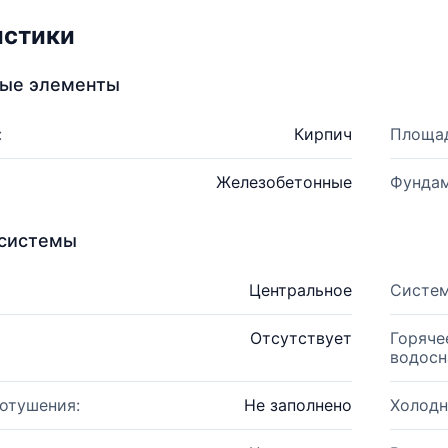
истики
ные элементы
:
Кирпич
Площад
Железобетонные
Фундам
системы
Центральное
Систем
Отсутствует
Горяче
водосн
отушения:
Не заполнено
Холодн