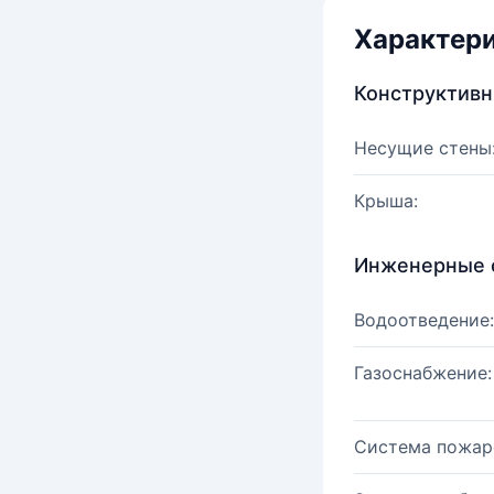
Характер
Конструктив
Несущие стены
Крыша:
Инженерные 
Водоотведение:
Газоснабжение:
Система пожар