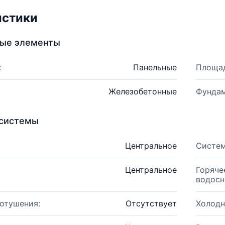
истики
ные элементы
:
Панельные
Площад
Железобетонные
Фундам
системы
Центральное
Систем
Центральное
Горяче
водосн
отушения:
Отсутствует
Холодн