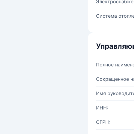
Электроснабже
Система отопле
Управляю
Полное наимен
Сокращенное н
Имя руководите
ИНН:
ОГРН: