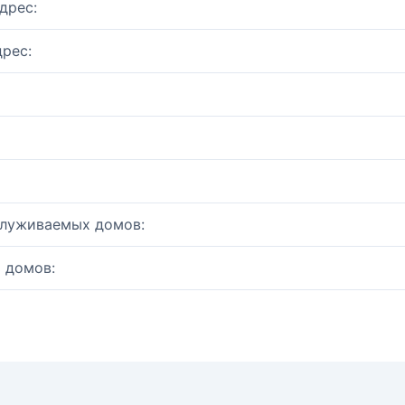
дрес:
рес:
служиваемых домов:
 домов: