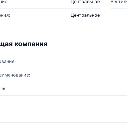
ние:
Центральное
Вентил
ния:
Центральное
щая компания
ование:
аименование:
ля: