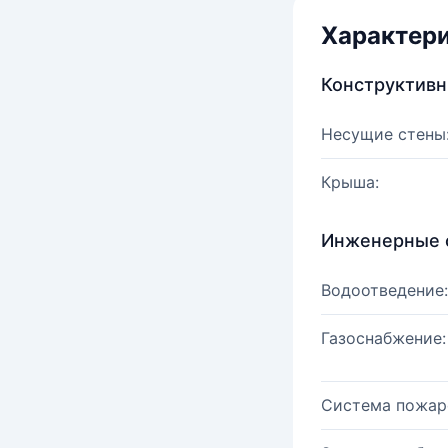
Характер
Конструктив
Несущие стены
Крыша:
Инженерные 
Водоотведение:
Газоснабжение:
Система пожар