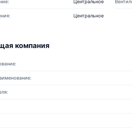
ние:
Центральное
Вентил
ния:
Центральное
щая компания
ование:
аименование:
ля: