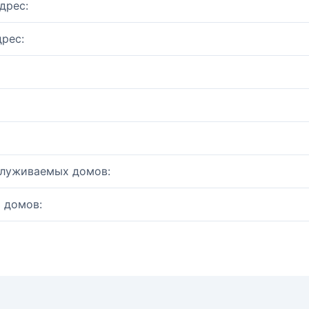
дрес:
рес:
служиваемых домов:
 домов: