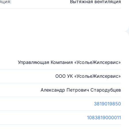
яция:
Вытяжная вентиляция
Управляющая Компания «УсольеЖилсервис»
ООО УК «УсольеЖилсервис»
Александр Петрович Стародубцев
3819019850
1083819000011