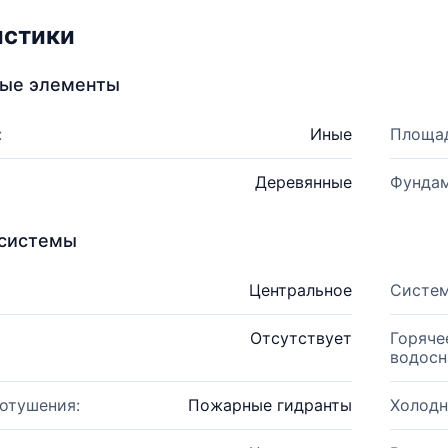
истики
ные элементы
:
Иные
Площад
Деревянные
Фундам
системы
Центральное
Систем
Отсутствует
Горяче
водосн
отушения:
Пожарные гидранты
Холодн