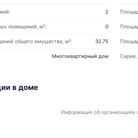
жей:
2
Площад
ых помещений, м²:
0
Площад
ений общего имущества, м²:
32.75
Площад
Многоквартирный дом
Серия,
ии в доме
Информация об организациях 