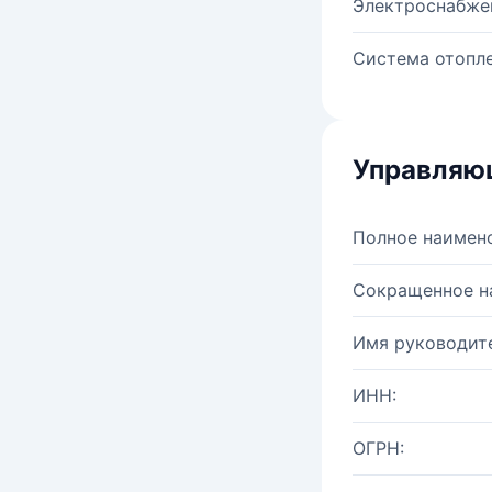
Электроснабже
Система отопле
Управляю
Полное наимен
Сокращенное н
Имя руководите
ИНН:
ОГРН: