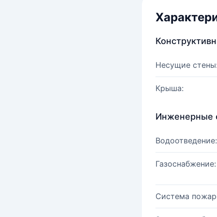
Характер
Конструктив
Несущие стены
Крыша:
Инженерные 
Водоотведение:
Газоснабжение:
Система пожар