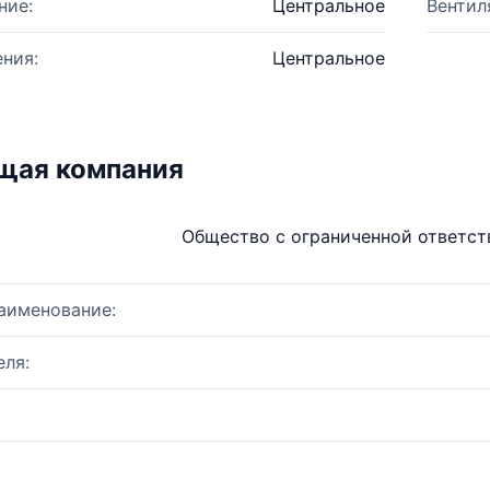
ние:
Центральное
Вентил
ния:
Центральное
щая компания
Общество с ограниченной ответс
аименование:
ля: