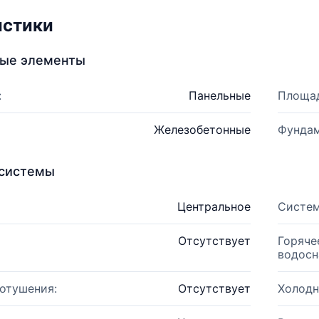
истики
ные элементы
:
Панельные
Площад
Железобетонные
Фундам
системы
Центральное
Систем
Отсутствует
Горяче
водосн
отушения:
Отсутствует
Холодн