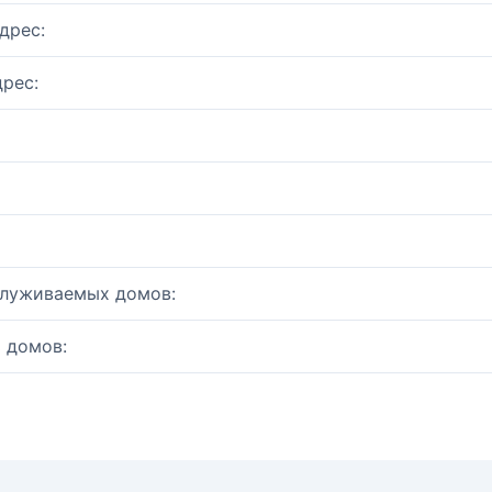
дрес:
рес:
служиваемых домов:
 домов: