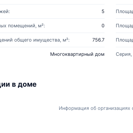
жей:
5
Площад
ых помещений, м²:
0
Площад
ений общего имущества, м²:
756.7
Площад
Многоквартирный дом
Серия,
ии в доме
Информация об организациях 