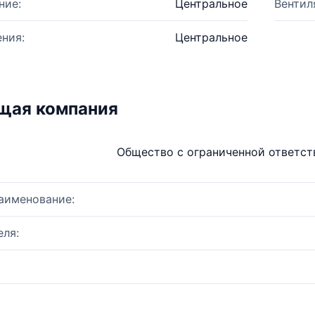
ние:
Центральное
Вентил
ния:
Центральное
щая компания
Общество с ограниченной ответс
аименование:
ля: