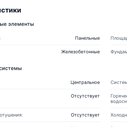
истики
ные элементы
:
Панельные
Площад
Железобетонные
Фундам
системы
Центральное
Систем
Отсутствует
Горяче
водосн
отушения:
Отсутствует
Холодн