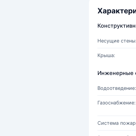
Характер
Конструктив
Несущие стены
Крыша:
Инженерные 
Водоотведение:
Газоснабжение:
Система пожар