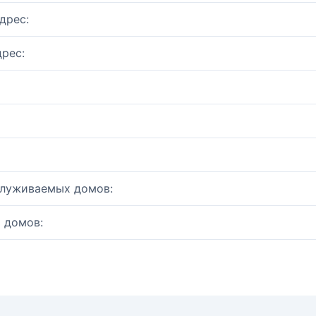
дрес:
рес:
служиваемых домов:
 домов: