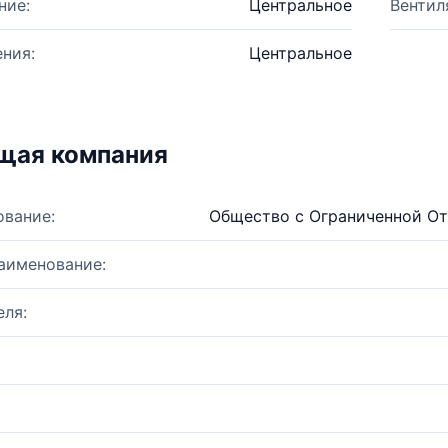
ние:
Центральное
Вентил
ния:
Центральное
щая компания
ование:
Общество с Ограниченной От
аименование:
ля: