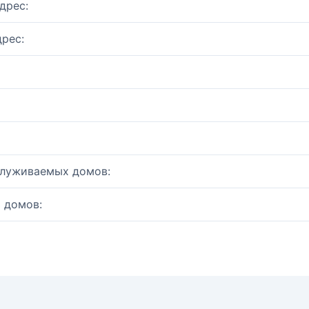
дрес:
рес:
служиваемых домов:
 домов: