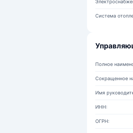
Электроснабже
Система отопле
Управляю
Полное наимен
Сокращенное н
Имя руководите
ИНН:
ОГРН: