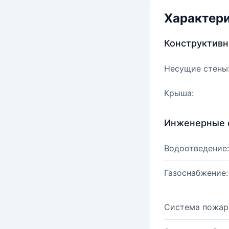
Характер
Конструктив
Несущие стены
Крыша:
Инженерные 
Водоотведение:
Газоснабжение:
Система пожар