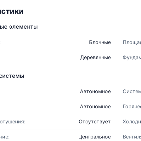
истики
ные элементы
:
Блочные
Площад
Деревянные
Фундам
системы
Автономное
Систем
Автономное
Горяче
отушения:
Отсутствует
Холодн
ние:
Центральное
Вентил