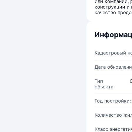
или компаний, 
конструкции и 
качество предо
Информац
Кадастровый н
Дата обновлени
Тип
объекта:
Год постройки:
Количество жи
Класс энергети