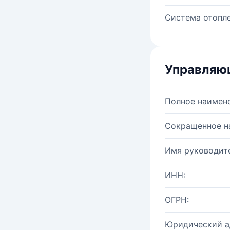
Система отопле
Управляю
Полное наимен
Сокращенное н
Имя руководите
ИНН:
ОГРН:
Юридический а