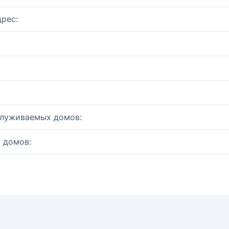
рес:
служиваемых домов:
 домов: