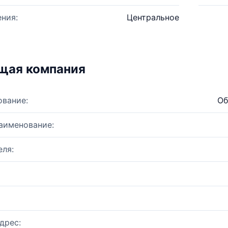
ния:
Центральное
щая компания
ование:
Об
аименование:
ля:
дрес: