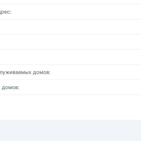
рес:
служиваемых домов:
 домов: