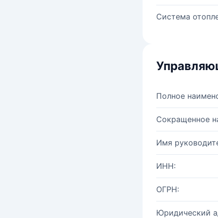
Система отопле
Управляю
Полное наимен
Сокращенное н
Имя руководите
ИНН:
ОГРН:
Юридический а