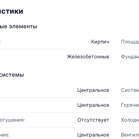
истики
ные элементы
:
Кирпич
Площад
Железобетонные
Фундам
системы
Центральное
Систем
Центральное
Горяче
отушения:
Отсутствует
Холодн
ние:
Центральное
Вентил