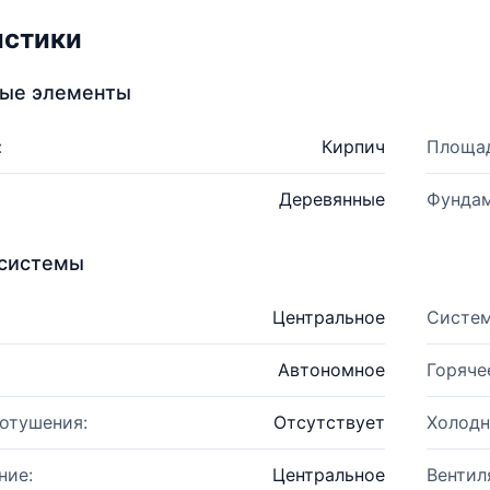
истики
ные элементы
:
Кирпич
Площад
Деревянные
Фундам
системы
Центральное
Систем
Автономное
Горяче
отушения:
Отсутствует
Холодн
ние:
Центральное
Вентил