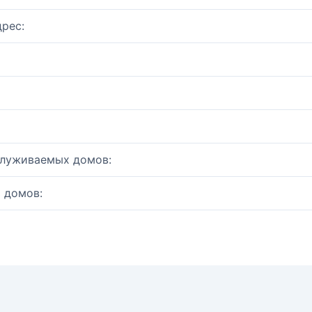
рес:
служиваемых домов:
 домов: