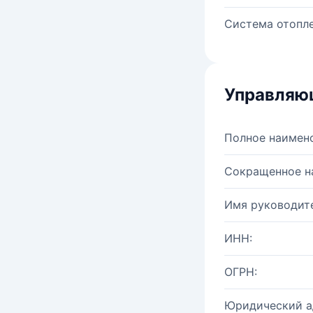
Система отопле
Управляю
Полное наимен
Сокращенное н
Имя руководите
ИНН:
ОГРН:
Юридический а