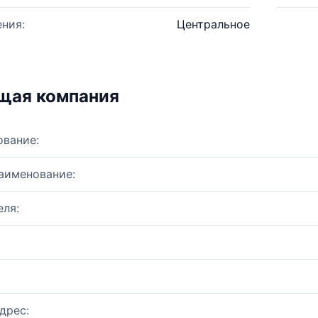
ния:
Центральное
щая компания
ование:
аименование:
ля:
дрес: