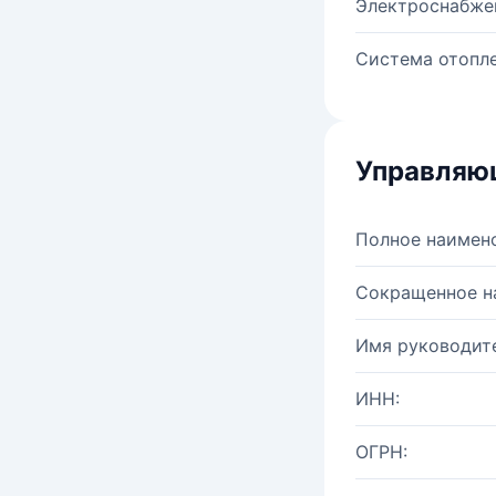
Электроснабже
Система отопле
Управляю
Полное наимен
Сокращенное н
Имя руководите
ИНН:
ОГРН: