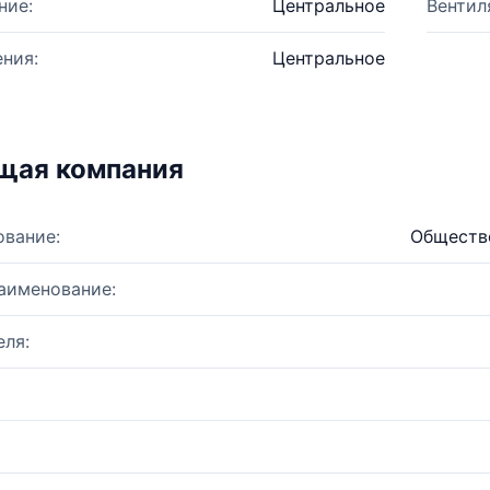
ние:
Центральное
Вентил
ния:
Центральное
щая компания
ование:
Обществ
аименование:
ля: