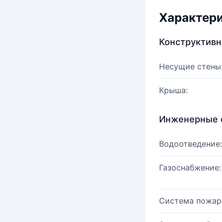
Характер
Конструктив
Несущие стены
Крыша:
Инженерные 
Водоотведение:
Газоснабжение:
Система пожар