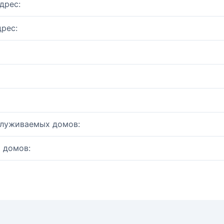
дрес:
рес:
служиваемых домов:
 домов: