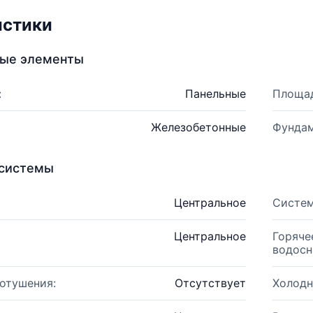
истики
ные элементы
:
Панельные
Площад
Железобетонные
Фундам
системы
Центральное
Систем
Центральное
Горяче
водосн
отушения:
Отсутствует
Холодн