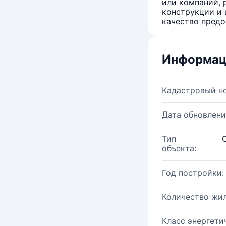
или компаний, 
конструкции и 
качество предо
Информац
Кадастровый н
Дата обновлени
Тип
объекта:
Год постройки:
Количество жи
Класс энергети