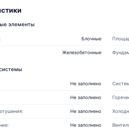
истики
ные элементы
:
Блочные
Площад
Железобетонные
Фундам
системы
Не заполнено
Систем
Не заполнено
Горяче
отушения:
Не заполнено
Холодн
ние:
Не заполнено
Вентил