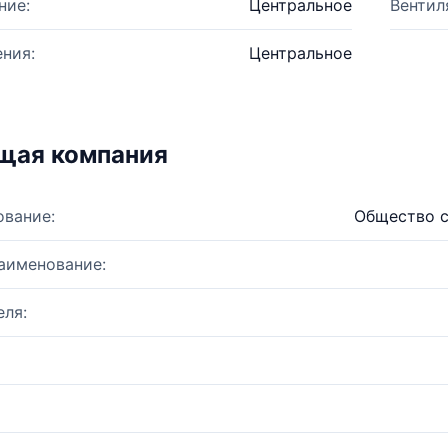
ние:
Центральное
Вентил
ния:
Центральное
щая компания
ование:
Общество с
аименование:
ля: