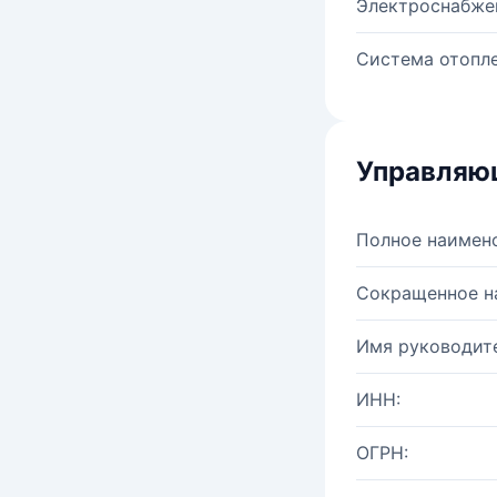
Электроснабже
Система отопле
Управляю
Полное наимен
Сокращенное н
Имя руководите
ИНН:
ОГРН: