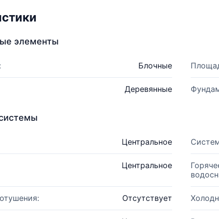
истики
ные элементы
:
Блочные
Площад
Деревянные
Фундам
системы
Центральное
Систем
Центральное
Горяче
водосн
отушения:
Отсутствует
Холодн