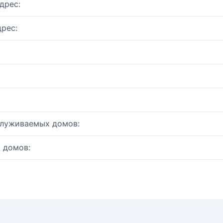
дрес:
рес:
служиваемых домов:
 домов: