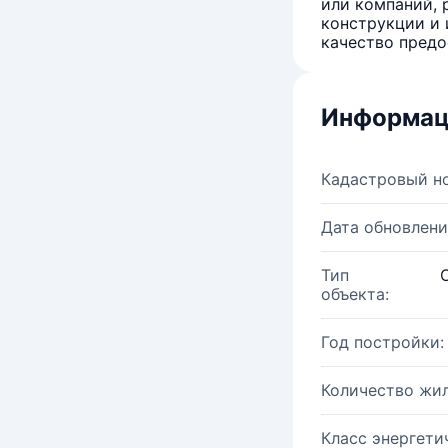
или компаний, 
конструкции и 
качество предо
Информац
Кадастровый н
Дата обновлени
Тип
объекта:
Год постройки:
Количество жи
Класс энергети