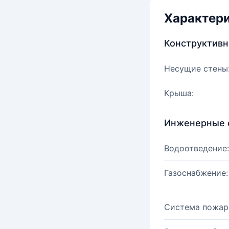
Характер
Конструктив
Несущие стены
Крыша:
Инженерные 
Водоотведение:
Газоснабжение:
Система пожар